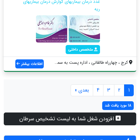
غدد درمان بیماریهای گوارش درمان بیماریهای
ریه
متخصص داخلی
کرج ، چهارراه طالقانی ، اداره پست به سمت...
اطلاعات بیشتر
1
2
3
4
بعدی »
18 مورد یافت شد
افزودن شغل شما به لیست تشخیص سرطان