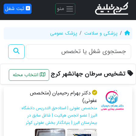
منو
ثبت شغل
پزشکی و سلامت
پزشک عمومی
تشخیص سرطان جهانشهر کرج
انتخاب محله
دکتر بهرام رحیمیان (متخصص
عفونی)
متخصص عفونی | استادحق التدريس دانشگاه
البرز | عضو انجمن هپاتيت | شاغل سابق در
بيمارستان البرز | بنيانگذار بخش عفوني كوثر