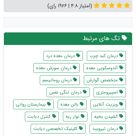
(امتیاز 4.8 | 1926 رای)
تگ های مرتبط
درمان کبد چرب
درمان معده درد
آندوسکوپی معده
درمان سوزش معده
متخصص گوارش
درمان روماتیسم
اسپیرومتری
درمان تنگی نفس
ویزیت آنلاین
بالن معده
بیمارستان روانی
کشیدن بخیه
نوار ریه
کنترل دیابت
درمان تیرویید
کلینیک تخصصی دیابت